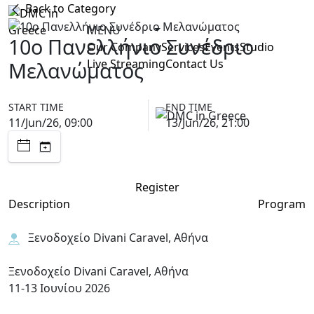
Back to Category
MENU
10ο Πανελλήνιο Συνέδριο
Our Company
Services
Events
Studio
Live Streaming
Contact Us
Μελανώματος
START TIME
END TIME
11/Jun/26, 09:00
13/Jun/26, 21:00
Register
Description
Program
Ξενοδοχείο Divani Caravel, Αθήνα
Ξενοδοχείο
Divani Caravel, Αθήνα
11-13 Ιουνίου 2026