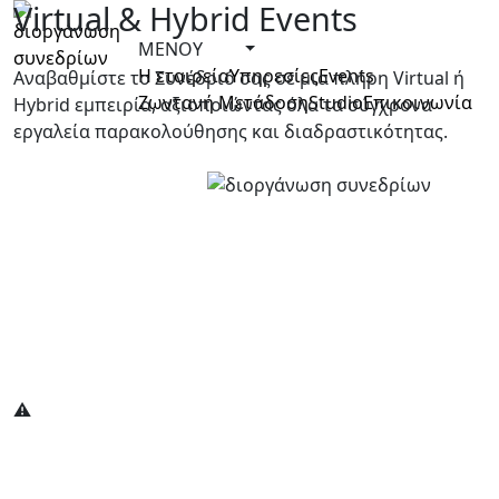
Virtual & Hybrid
Events
ΜΕΝΟΥ
Η εταιρεία
Υπηρεσίες
Events
Αναβαθμίστε το Συνέδριό σας σε μια πλήρη Virtual ή
Ζωντανή Μετάδοση
Studio
Επικοινωνία
Hybrid εμπειρία, αξιοποιώντας όλα τα
σύγχρονα
εργαλεία παρακολούθησης και διαδραστικότητας.