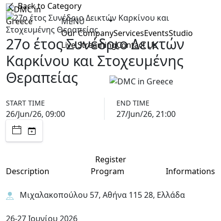
Back to Category
MENU
Our Company
Services
Events
Studio
27ο έτος Συνέδριο Δεικτών
Live Streaming
Contact Us
Καρκίνου και Στοχευμένης
Θεραπείας
START TIME
END TIME
26/Jun/26, 09:00
27/Jun/26, 21:00
Register
Description
Program
Informations
Μιχαλακοπούλου 57, Αθήνα 115 28, Ελλάδα
26-27 Ιουνίου 2026