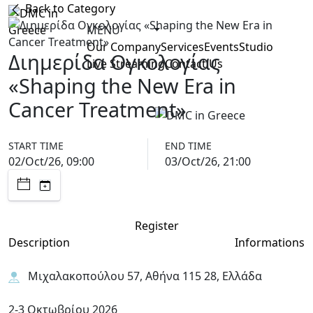
Back to Category
MENU
Our Company
Services
Events
Studio
Διημερίδα Ογκολογίας
Live Streaming
Contact Us
«Shaping the New Era in
Cancer Treatment»
START TIME
END TIME
02/Oct/26, 09:00
03/Oct/26, 21:00
Register
Description
Informations
Μιχαλακοπούλου 57, Αθήνα 115 28, Ελλάδα
2-3 Οκτωβρίου 2026