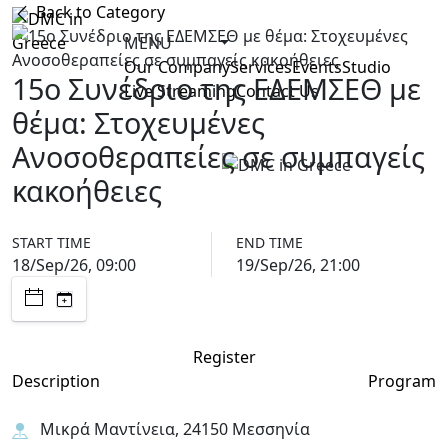
Back to Category
MENU
Our Company
Services
Events
Studio
15o Συνέδριο της ΕΔΕΜΣΕΘ με
Live Streaming
Contact Us
θέμα: Στοχευμένες
Ανοσοθεραπείες σε συμπαγείς
κακοήθειες
START TIME
END TIME
18/Sep/26, 09:00
19/Sep/26, 21:00
Register
Description
Program
Μικρά Μαντίνεια, 24150 Μεσσηνία