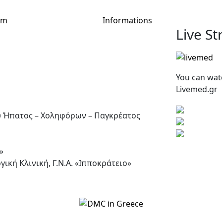
am
Informations
Live S
You can wat
Livemed.gr
υ Ήπατος – Χοληφόρων – Παγκρέατος
»
ική Κλινική, Γ.Ν.Α. «Ιπποκράτειο»