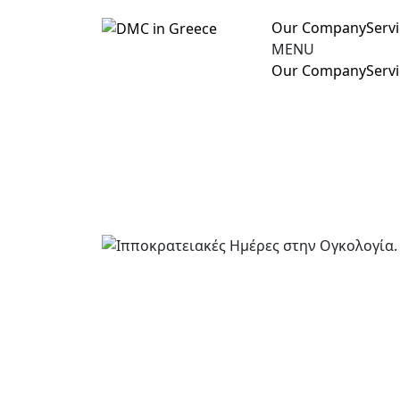
Our Company
Serv
MENU
Our Company
Serv