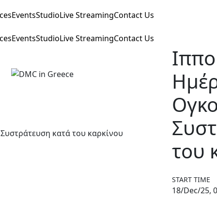
ices
Events
Studio
Live Streaming
Contact Us
ices
Events
Studio
Live Streaming
Contact Us
Ιππο
Ημέρ
Ογκο
Συστ
του 
START TIME
18/Dec/25, 