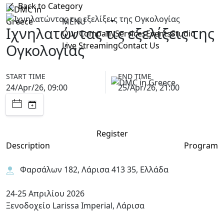
Back to Category
MENU
Ιχνηλατώντας τις εξελίξεις της
Our Company
Services
Events
Studio
Live Streaming
Contact Us
Ογκολογίας
START TIME
END TIME
24/Apr/26, 09:00
25/Apr/26, 21:00
Register
Description
Program
Φαρσάλων 182, Λάρισα 413 35, Ελλάδα
24-25 Απριλίου 2026
Ξενοδοχείο Larissa Imperial, Λάρισα