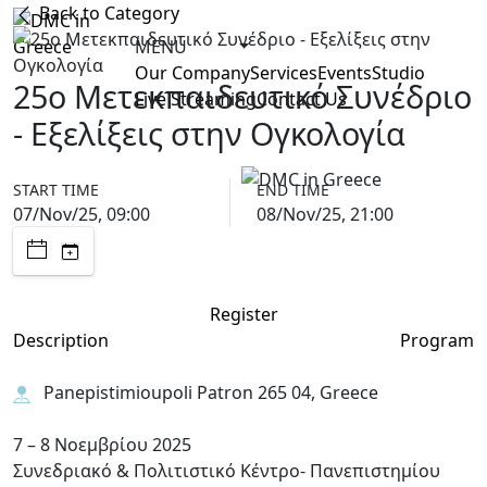
Back to Category
MENU
Our Company
Services
Events
Studio
25ο Μετεκπαιδευτικό Συνέδριο
Live Streaming
Contact Us
- Εξελίξεις στην Ογκολογία
START TIME
END TIME
07/Nov/25, 09:00
08/Nov/25, 21:00
Register
Description
Program
Panepistimioupoli Patron 265 04, Greece
7 – 8 Νοεμβρίου 2025
Συνεδριακό & Πολιτιστικό Κέντρο- Πανεπιστημίου