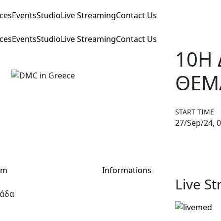
ices
Events
Studio
Live Streaming
Contact Us
ices
Events
Studio
Live Streaming
Contact Us
10Η 
ΘΕΜΑ
START TIME
27/Sep/24, 0
am
Informations
Live S
λάδα