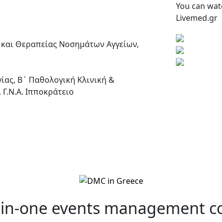
You can wat
Livemed.gr
 και Θεραπείας Νοσημάτων Αγγείων,
ας, Β΄ Παθολογική Κλινική &
Γ.Ν.Α. Ιπποκράτειο
-in-one
events management c