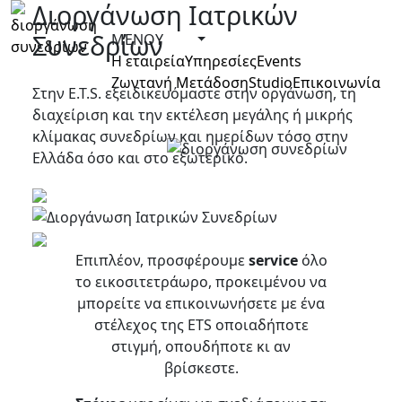
Διοργάνωση Ιατρικών
Συνεδρίων
ΜΕΝΟΥ
Η εταιρεία
Υπηρεσίες
Events
Ζωντανή Μετάδοση
Studio
Επικοινωνία
Στην E.T.S. εξειδικευόμαστε στην οργάνωση, τη
διαχείριση και την εκτέλεση μεγάλης ή μικρής
κλίμακας συνεδρίων και ημερίδων τόσο στην
Ελλάδα όσο και στο εξωτερικό.
Επιπλέον, προσφέρουμε
service
όλο
το εικοσιτετράωρο, προκειμένου να
μπορείτε να επικοινωνήσετε με ένα
στέλεχος της ETS οποιαδήποτε
στιγμή, οπουδήποτε κι αν
βρίσκεστε.