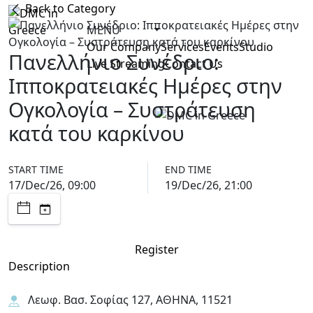
Back to Category
MENU
Our Company
Services
Events
Studio
Πανελλήνιο Συνέδριο:
Live Streaming
Contact Us
Ιπποκρατειακές Ημέρες στην
Ογκολογία – Συστράτευση
κατά του καρκίνου
START TIME
END TIME
17/Dec/26, 09:00
19/Dec/26, 21:00
Register
Description
Λεωφ. Βασ. Σοφίας 127, ΑΘΗΝΑ, 11521