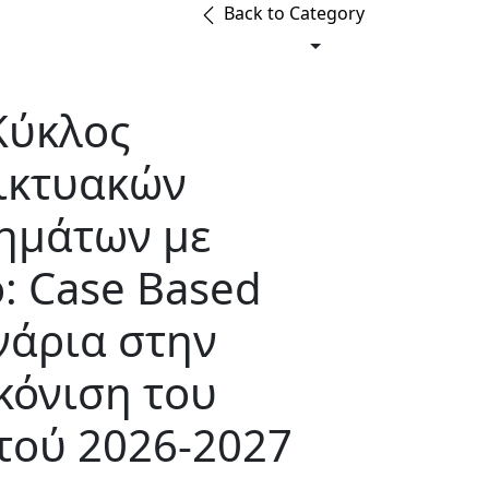
Back to Category
Κύκλος
ικτυακών
ημάτων με
ο: Case Based
νάρια στην
κόνιση του
ού 2026-2027