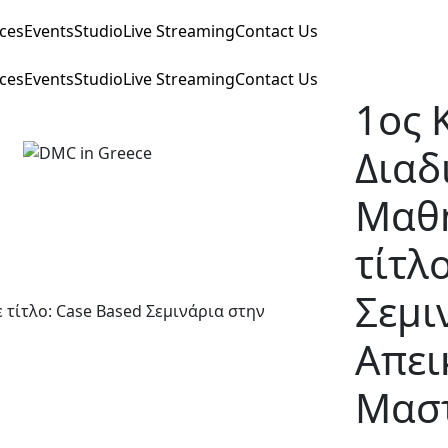
ices
Events
Studio
Live Streaming
Contact Us
ices
Events
Studio
Live Streaming
Contact Us
1ος 
Διαδ
Μαθ
τίτλ
Σεμι
Απει
Μαστ