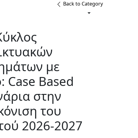
Back to Category
Κύκλος
ικτυακών
ημάτων με
ο: Case Based
νάρια στην
κόνιση του
ού 2026-2027