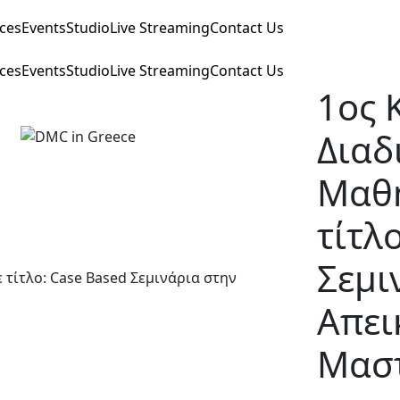
ices
Events
Studio
Live Streaming
Contact Us
ices
Events
Studio
Live Streaming
Contact Us
1ος 
Διαδ
Μαθ
τίτλ
Σεμι
Απει
Μαστ