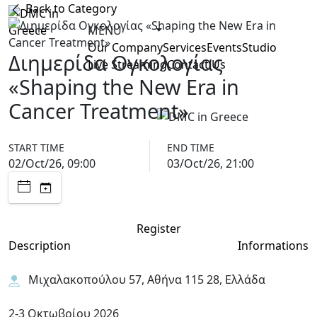
Back to Category
MENU
Our Company
Services
Events
Studio
Διημερίδα Ογκολογίας
Live Streaming
Contact Us
«Shaping the New Era in
Cancer Treatment»
START TIME
END TIME
02/Oct/26, 09:00
03/Oct/26, 21:00
Register
Description
Informations
Μιχαλακοπούλου 57, Αθήνα 115 28, Ελλάδα
2-3 Οκτωβρίου 2026