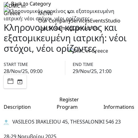
Back to Category
MENU
Our Company
Services
Events
Studio
Κληρονομικός καρκίνος και
Live Streaming
Contact Us
εξατομικευμένη ιατρική: νέοι
στόχοι, νέοι ορίζοντες
START TIME
END TIME
28/Nov/25, 09:00
29/Nov/25, 21:00
Register
Description
Program
Informations
VASILEOS IRAKLEIOU 45, THESSALONIKI 546 23
28-29 Νοεμβρίου 2025