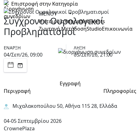
Επιστροφή στην Κατηγορία
ΜΕΝΟΥ
Σύγχρονοι Ουρολογικοί
Η εταιρεία
Υπηρεσίες
Events
Προβληματισμοί
Ζωντανή Μετάδοση
Studio
Επικοινωνία
ΈΝΑΡΞΗ
ΛΉΞΗ
04/Σεπ/26, 09:00
05/Σεπ/26, 21:00
Εγγραφή
Περιγραφή
Πληροφορίες
Μιχαλακοπούλου 50, Αθήνα 115 28, Ελλάδα
04-05 Σεπτεμβρίου 2026
CrownePlaza