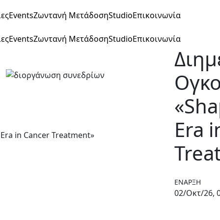
ίες
Events
Ζωντανή Μετάδοση
Studio
Επικοινωνία
ίες
Events
Ζωντανή Μετάδοση
Studio
Επικοινωνία
Διημ
Ογκο
«Sha
Era 
Trea
ΈΝΑΡΞΗ
02/Οκτ/26, 