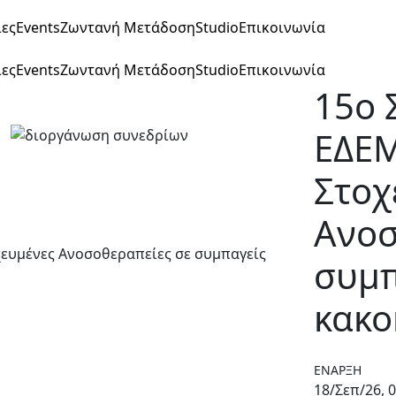
ίες
Events
Ζωντανή Μετάδοση
Studio
Επικοινωνία
ίες
Events
Ζωντανή Μετάδοση
Studio
Επικοινωνία
15o 
ΕΔΕΜ
Στοχ
Ανοσ
συμπ
κακο
ΈΝΑΡΞΗ
18/Σεπ/26, 0